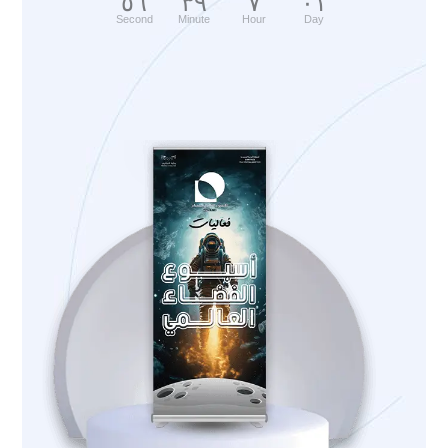
٥٥
٣٩
٧
٠١
Second
Minute
Hour
Day