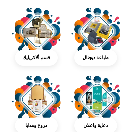
طباعة ديجتال
قسم ألاكريليك
دعاية واعلان
دروع وهدايا