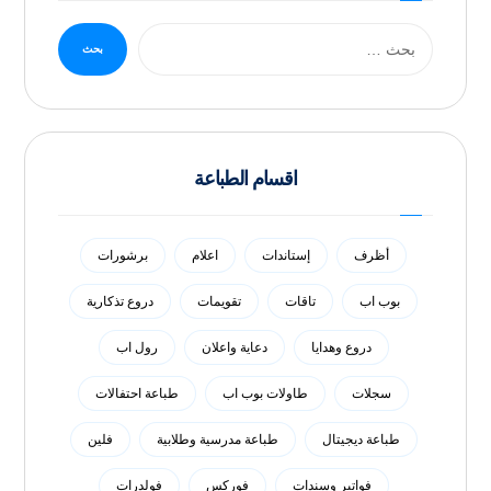
بحث
اقسام الطباعة
أظرف
إستاندات
اعلام
برشورات
بوب اب
تاقات
تقويمات
دروع تذكارية
دروع وهدايا
دعاية واعلان
رول اب
سجلات
طاولات بوب اب
طباعة احتفالات
طباعة ديجيتال
طباعة مدرسية وطلابية
فلين
فواتير وسندات
فوركس
فولدرات