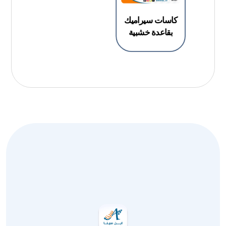
كاسات سيراميك
بقاعدة خشبية