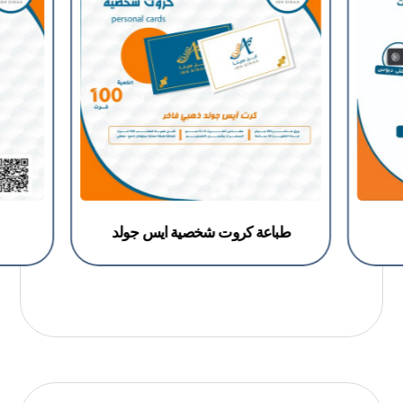
طباعة كروت شخصية ايس جولد