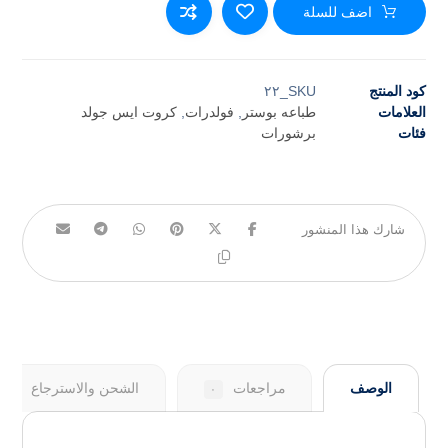
اضف للسلة
كود المنتج
SKU_٢٢
العلامات
طباعه بوستر
,
فولدرات
,
كروت ايس جولد
فئات
برشورات
الوصف
مراجعات
الشحن والاسترجاع
٠