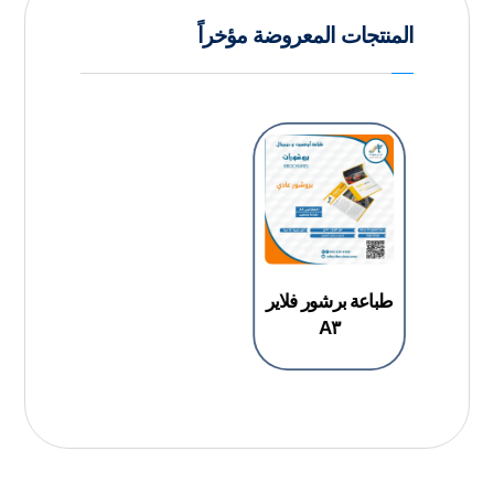
المنتجات المعروضة مؤخراً
طباعة برشور فلاير
A٣