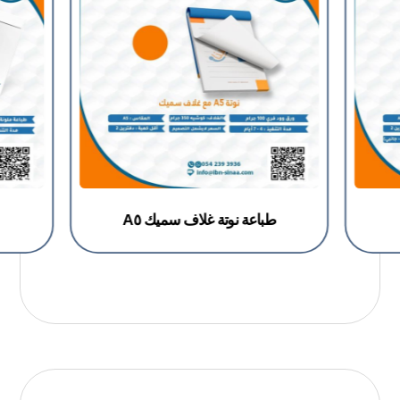
طباعة نوتة غلاف سميك A٥