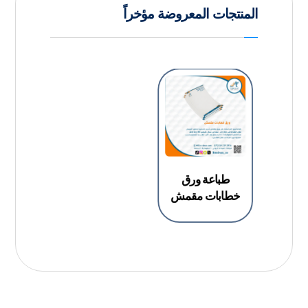
المنتجات المعروضة مؤخراً
طباعة ورق
خطابات مقمش