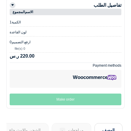
تفاصيل الطلب
الاسم
المجموع
الكمية
1
لون القاعدة
ارفع التصميم
0
0 file(s)
220.00 ر.س
Payment methods
Woocommerce
Make order
الوصف
مراجعات
الشحن والاسترجاع
٠