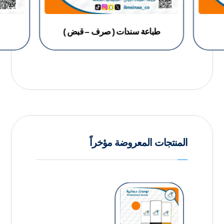
طباعة سندات ( صرف – قبض )
المنتجات المعروضة مؤخراً