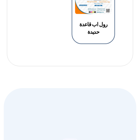
رول اب قاعدة
حديدة