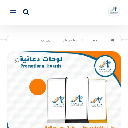
المنتجات
دعاية واعلان
رول اب