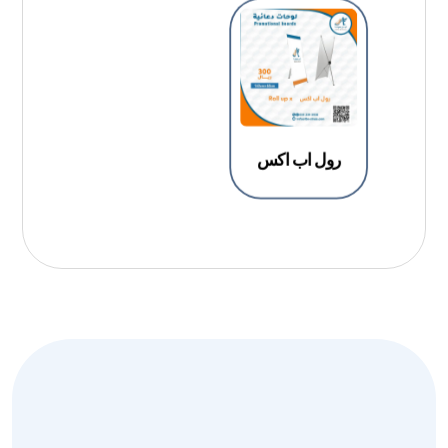
رول اب اكس