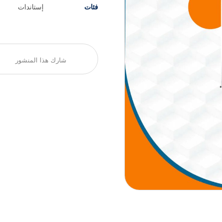
فئات
إستاندات