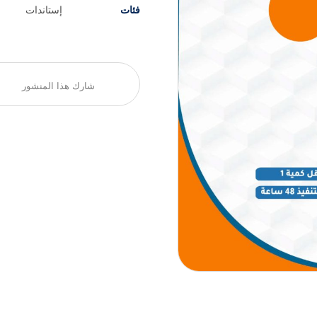
فئات
إستاندات