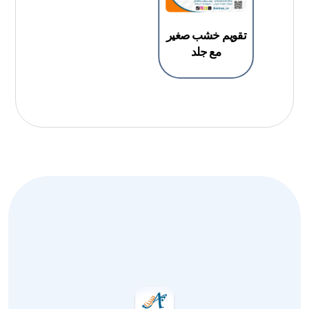
تقويم خشب صغير
مع جلد