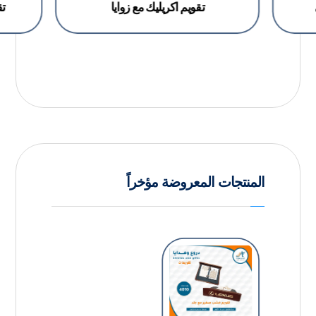
تقويم اكريليك مع زوايا
تق
المنتجات المعروضة مؤخراً