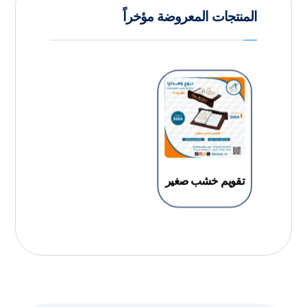
المنتجات المعروضة مؤخراً
تقويم خشب صغير